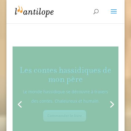
Dernier ciel
Entre autofiction érudite et comédie sociale.
On rit et on pleure.
Commander le livre