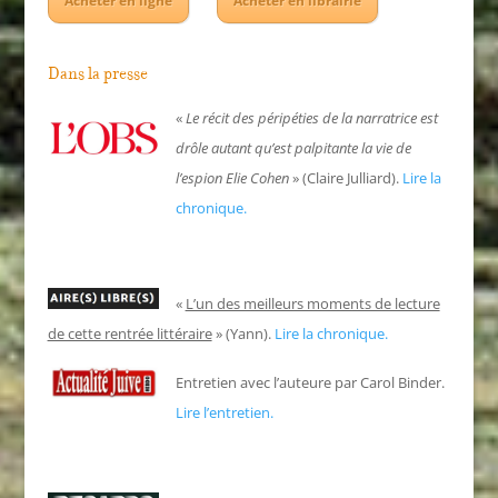
Acheter en ligne
Acheter en librairie
Dans la presse
«
Le récit des péripéties de la narratrice est
drôle autant qu’est palpitante la vie de
l’espion Elie Cohen
» (Claire Julliard).
Lire la
chronique.
«
L’un des meilleurs moments de lecture
de cette rentrée littéraire
» (Yann).
Lire la chronique.
Entretien avec l’auteure par Carol Binder.
Lire l’entretien.