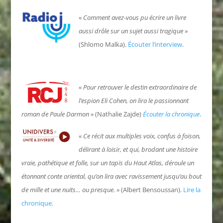
«
Comment avez-vous pu écrire un livre
aussi drôle sur un sujet aussi tragique
»
(Shlomo Malka).
Écouter l’interview
.
«
Pour retrouver le destin extraordinaire de
l’espion Eli Cohen, on lira le passionnant
roman de Paule Darmon
» (Nathalie Zajde)
Écouter la chronique
.
«
Ce récit aux multiples voix, confus à foison,
délirant à loisir, et qui, brodant une histoire
vraie, pathétique et folle, sur un tapis du Haut Atlas, déroule un
étonnant conte oriental, qu’on lira avec ravissement jusqu’au bout
de mille et une nuits… ou presque.
» (Albert Bensoussan).
Lire la
chronique.