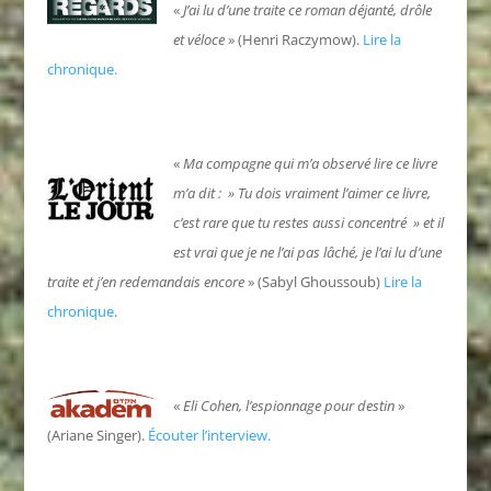
«
J’ai lu d’une traite ce roman déjanté, drôle
et véloce
» (Henri Raczymow).
Lire la
chronique.
«
Ma compagne qui m’a observé lire ce livre
m’a dit : » Tu dois vraiment l’aimer ce livre,
c’est rare que tu restes aussi concentré » et il
est vrai que je ne l’ai pas lâché, je l’ai lu d’une
traite et j’en redemandais encore
»
(Sabyl Ghoussoub)
Lire la
chronique
.
«
Eli Cohen, l’espionnage pour destin
»
(Ariane Singer).
Écouter l’interview.