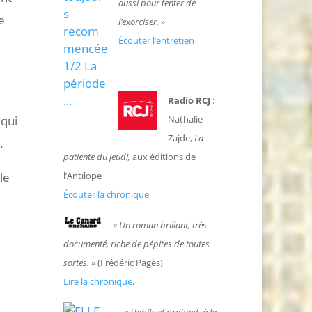
aussi pour tenter de
e
l’exorciser. »
Écouter l’entretien
Radio RCJ
:
 qui
Nathalie
Zajde,
La
.
patiente du jeudi,
aux éditions de
le
l’Antilope
Écouter la chronique
« Un roman brillant, très
documenté, riche de pépites de toutes
sortes. »
(Frédéric Pagès)
Lire la chronique
.