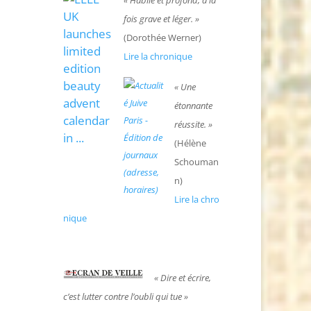
« Habile et profond, à la
fois grave et léger. »
(Dorothée Werner)
Lire la chronique
« Une
étonnante
réussite. »
(Hélène
Schouman
n)
Lire la chro
nique
« Dire et écrire,
c’est lutter contre l’oubli qui tue »