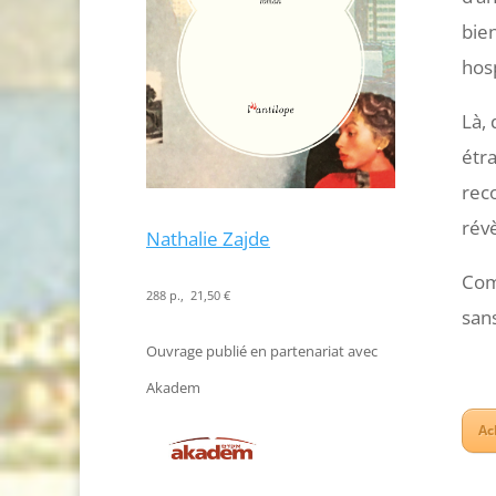
bie
hosp
Là,
étr
reco
rév
Nathalie Zajde
Com
288 p., 21,50 €
sans
Ouvrage publié en partenariat avec
Akadem
Ac