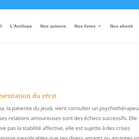
l
L’Antilope
Nos auteurs
Nos livres
Nos ebook
sentation du récit
a, la patiente du jeudi, vient consulter un psychothérapeu
ses relations amoureuses sont des échecs successifs. Elle
ve pas la stabilité affective, elle est sujette à des crises
ngoisse inexplicables que ses divers amants ou amantes s