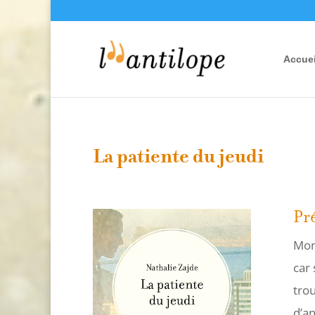
Accuei
La patiente du jeudi
Pré
Mon
car 
trou
d’a