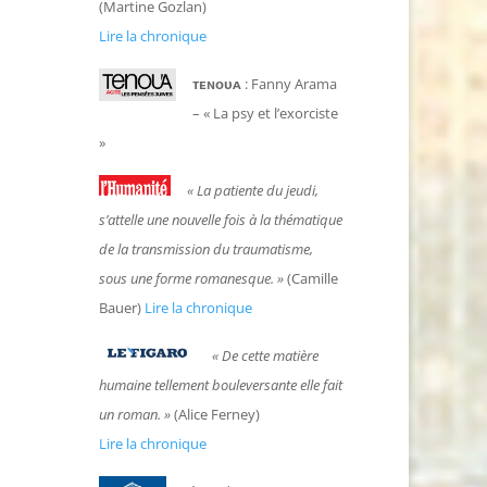
(Martine Gozlan)
Lire la chronique
ᴛᴇɴᴏᴜᴀ
: Fanny Arama
– « La psy et l’exorciste
»
«
La patiente du jeudi,
s’attelle une nouvelle fois à la thématique
de la trans
mission du traumatisme,
sous une forme romanesque. »
(Camille
Bauer)
Lire la chronique
« De cette matière
humaine tellement bouleversante elle fait
un roman. »
(Alice Ferney)
Lire la chronique