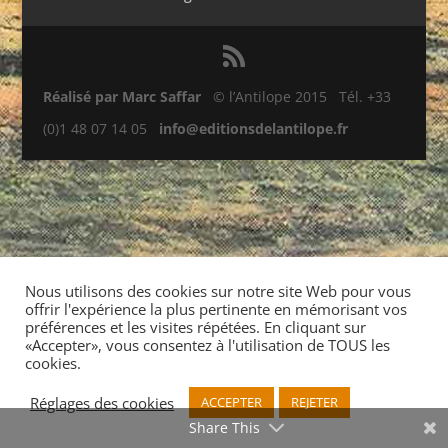
Réalisé par Marc Saffar
© l’Antilope 2015 Tél. +33
(0)1 48 07 14 05
info@editionsdelantilope.fr
Nous utilisons des cookies sur notre site Web pour vous
offrir l'expérience la plus pertinente en mémorisant vos
préférences et les visites répétées. En cliquant sur
«Accepter», vous consentez à l'utilisation de TOUS les
cookies.
Réglages des cookies
ACCEPTER
REJETER
Share This