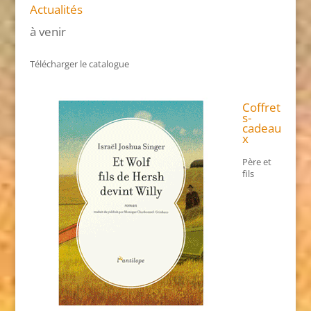
Actualités
à venir
Télécharger le catalogue
Coffret
s-
cadeau
x
Père et
fils