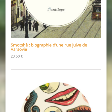
Smotshè : biographie d’une rue juive de
Varsovie
23,50
€