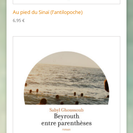
Au pied du Sinaï (l’antilopoche)
6,95
€