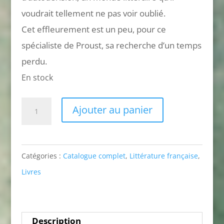
voudrait tellement ne pas voir oublié.
Cet effleurement est un peu, pour ce
spécialiste de Proust, sa recherche d’un temps
perdu.
En stock
quantité
Ajouter au panier
de
L'arrière-
saison
Catégories :
Catalogue complet
,
Littérature française
,
des
Livres
lucioles
Description