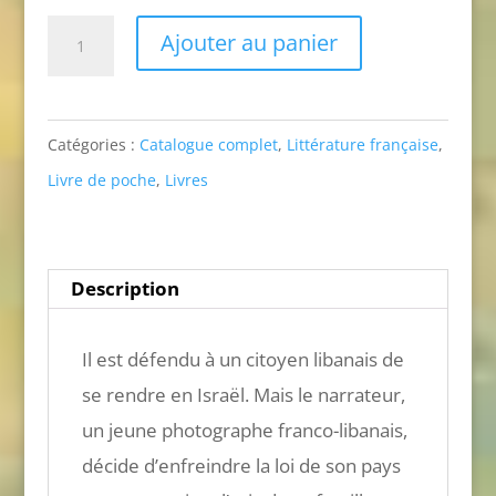
quantité
Ajouter au panier
de
Beyrouth
entre
Catégories :
Catalogue complet
,
Littérature française
,
parenthèses
Livre de poche
,
Livres
(l'antilopoche)
Description
Il est défendu à un citoyen libanais de
se rendre en Israël. Mais le narrateur,
un jeune photographe franco-libanais,
décide d’enfreindre la loi de son pays