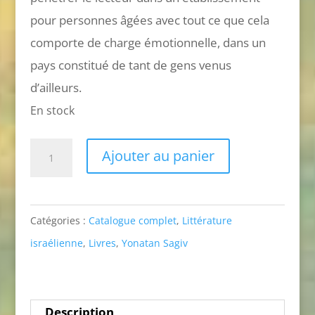
pour personnes âgées avec tout ce que cela
comporte de charge émotionnelle, dans un
pays constitué de tant de gens venus
d’ailleurs.
En stock
quantité
Ajouter au panier
de
Le
silence
Catégories :
Catalogue complet
,
Littérature
est
israélienne
,
Livres
,
Yonatan Sagiv
d'or
Description