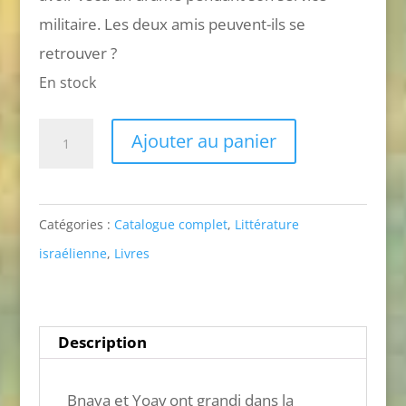
militaire. Les deux amis peuvent-ils se
retrouver ?
En stock
quantité
Ajouter au panier
de
Donne-
moi
Catégories :
Catalogue complet
,
Littérature
encore
israélienne
,
Livres
cinq
minutes
Description
Bnaya et Yoav ont grandi dans la