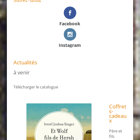
Suivez-nous
Facebook
Instagram
Actualités
à venir
Télécharger le catalogue
Coffret
s-
cadeau
x
Père et
fils