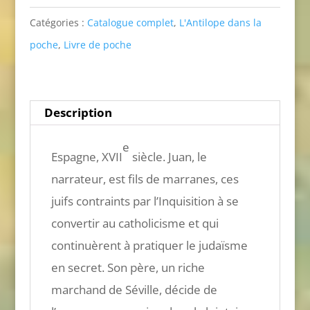
aventures
Catégories :
Catalogue complet
,
L'Antilope dans la
de
poche
,
Livre de poche
l'infortuné
marrane
Juan
Description
de
e
Figueras
Espagne, XVII
siècle. Juan, le
(L'antilopoche)
narrateur, est fils de marranes, ces
juifs contraints par l’Inquisition à se
convertir au catholicisme et qui
continuèrent à pratiquer le judaïsme
en secret. Son père, un riche
marchand de Séville, décide de