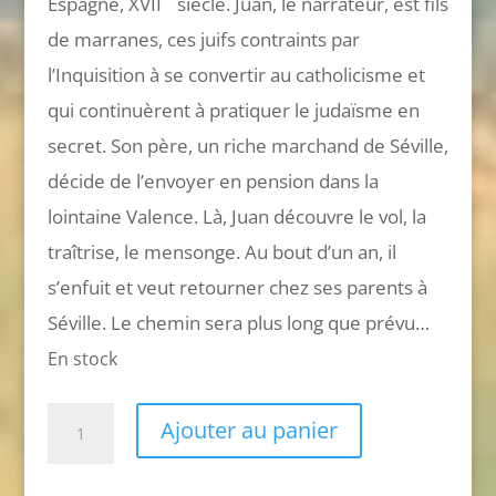
Espagne, XVII
siècle. Juan, le narrateur, est fils
de marranes, ces juifs contraints par
l’Inquisition à se convertir au catholicisme et
qui continuèrent à pratiquer le judaïsme en
secret. Son père, un riche marchand de Séville,
décide de l’envoyer en pension dans la
lointaine Valence. Là, Juan découvre le vol, la
traîtrise, le mensonge. Au bout d’un an, il
s’enfuit et veut retourner chez ses parents à
Séville. Le chemin sera plus long que prévu…
En stock
quantité
Ajouter au panier
de
Les