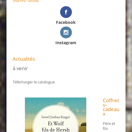
Suivez-nous
Facebook
Instagram
Actualités
à venir
Télécharger le catalogue
Coffret
s-
cadeau
x
Père et
fils