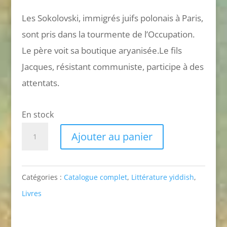
Les Sokolovski, immigrés juifs polonais à Paris,
sont pris dans la tourmente de l’Occupation.
Le père voit sa boutique aryanisée.Le fils
Jacques, résistant communiste, participe à des
attentats.
En stock
quantité
Ajouter au panier
de
Attendez-
Catégories :
Catalogue complet
,
Littérature yiddish
,
moi
Livres
métro
République