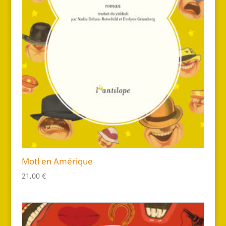
Motl en Amérique
21,00
€