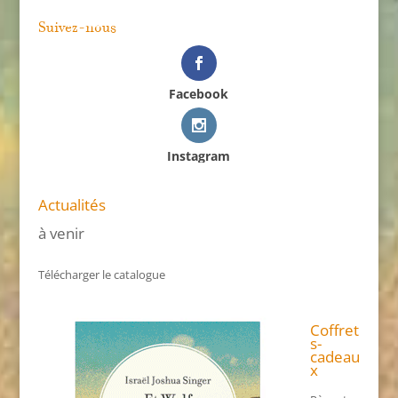
Suivez-nous
Facebook
Instagram
Actualités
à venir
Télécharger le catalogue
Coffret
s-
cadeau
x