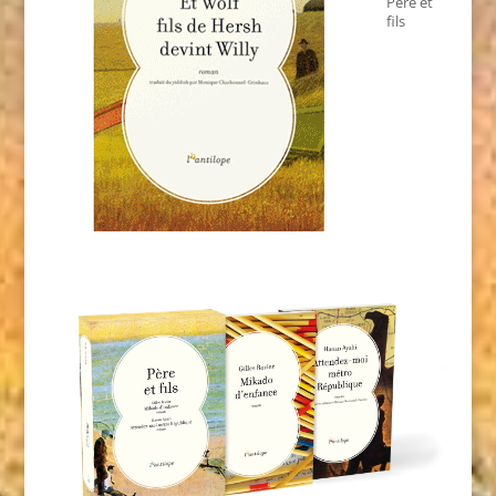
Père et
fils