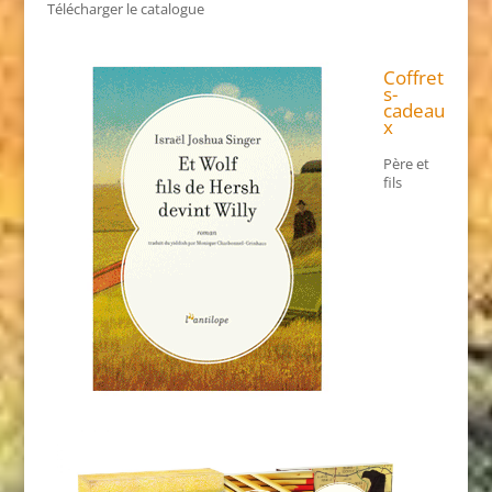
Télécharger le catalogue
Coffret
s-
cadeau
x
Père et
fils