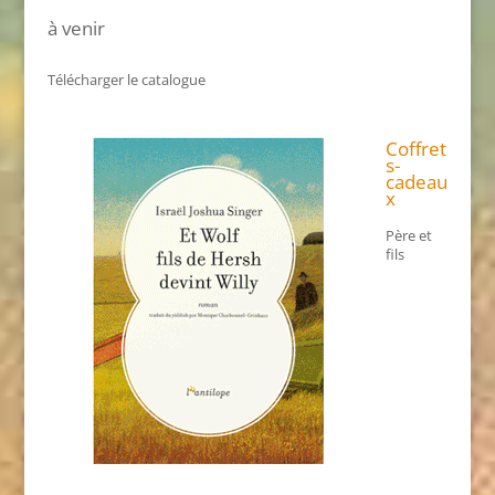
à venir
Télécharger le catalogue
Coffret
s-
cadeau
x
Père et
fils