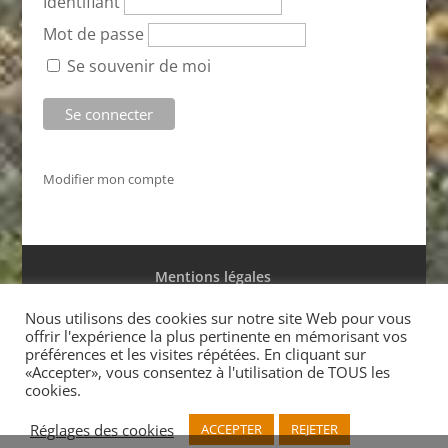
Identifiant
Mot de passe
Se souvenir de moi
Modifier mon compte
Mentions légales
Conditions générales de ventes
Nous utilisons des cookies sur notre site Web pour vous
offrir l'expérience la plus pertinente en mémorisant vos
préférences et les visites répétées. En cliquant sur
«Accepter», vous consentez à l'utilisation de TOUS les
cookies.
Réalisé par Marc Saffar
© l’Antilope 2015 Tél. +33
Réglages des cookies
ACCEPTER
REJETER
(0)1 48 07 14 05
info@editionsdelantilope.fr