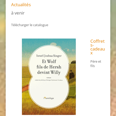
Actualités
à venir
Télécharger le catalogue
Coffret
s-
cadeau
x
Père et
fils