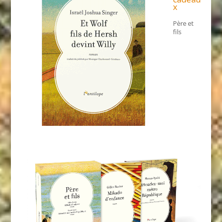
x
Père et
fils