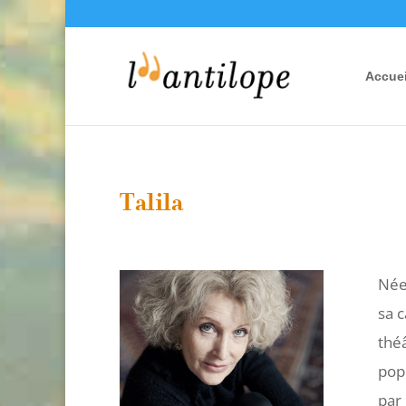
Accuei
Talila
Née 
sa c
théâ
popu
par