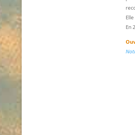
rec
Ell
En 2
Ouv
Notr