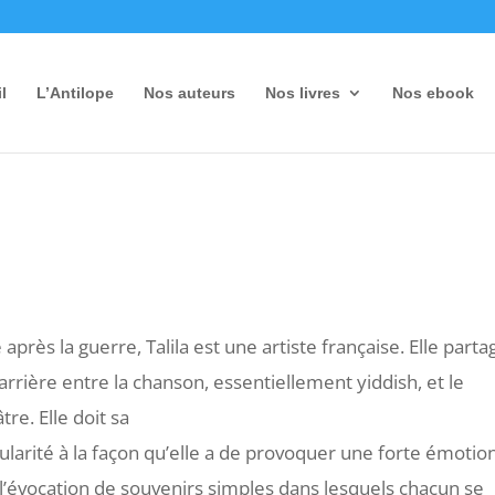
l
L’Antilope
Nos auteurs
Nos livres
Nos ebook
après la guerre, Talila est une artiste française. Elle parta
arrière entre la chanson, essentiellement yiddish, et le
tre. Elle doit sa
larité à la façon qu’elle a de provoquer une forte émotio
 l’évocation de souvenirs simples dans lesquels chacun se