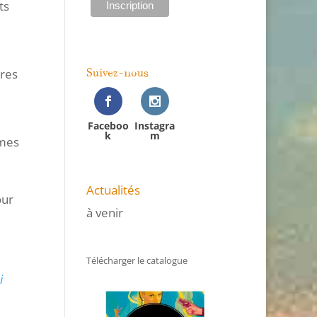
ts
cres
Suivez-nous
Faceboo
Instagra
k
m
imes
Actualités
our
à venir
Télécharger le catalogue
di