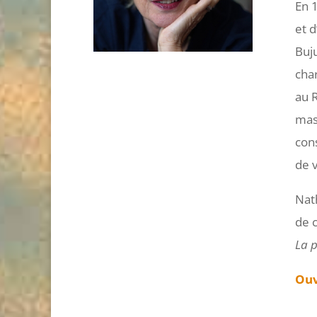
En 
et d
Buju
cha
au 
mass
cons
de v
Nat
de c
La p
Ouv