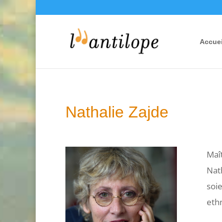
Accuei
Nathalie Zajde
Maît
Nath
soie
eth