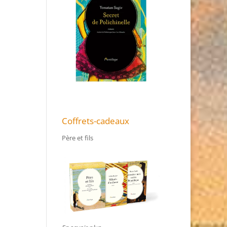
Coffrets-cadeaux
Père et fils