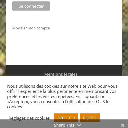
Modifier mon compte
Mentions légales
Conditions générales de ventes
Nous utilisons des cookies sur notre site Web pour vous
offrir l'expérience la plus pertinente en mémorisant vos
préférences et les visites répétées. En cliquant sur
«Accepter», vous consentez à l'utilisation de TOUS les
cookies.
Réalisé par Marc Saffar
© l’Antilope 2015 Tél. +33
Réglages des cookies
ACCEPTER
REJETER
(0)1 48 07 14 05
info@editionsdelantilope.fr
Share This