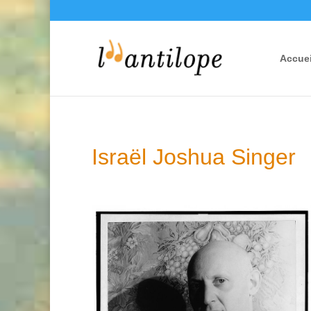
Accuei
Israël Joshua Singer