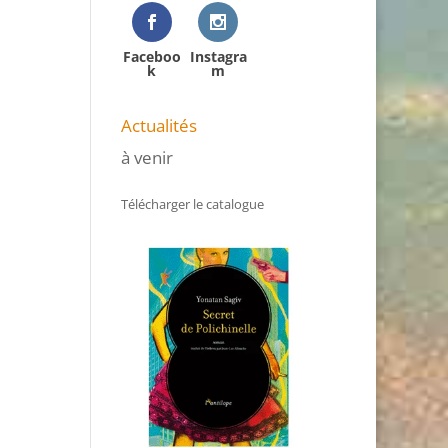
Faceboo
Instagra
k
m
Actualités
à venir
Télécharger le catalogue