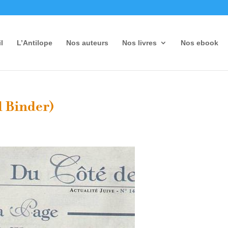
l
L’Antilope
Nos auteurs
Nos livres
Nos ebook
l Binder)