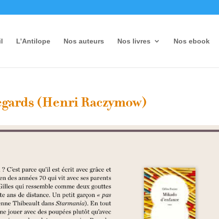
l
L’Antilope
Nos auteurs
Nos livres
Nos ebook
egards (Henri Raczymow)