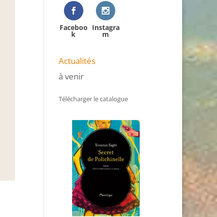
Faceboo
Instagra
k
m
Actualités
à venir
Télécharger le catalogue