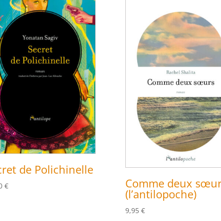
ret de Polichinelle
Comme deux sœur
50
€
(l’antilopoche)
9,95
€