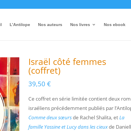
l
L’Antilope
Nos auteurs
Nos livres
Nos ebook
Israël côté femmes
(coffret)
39,50
€
Ce coffret en série limitée contient deux ro
israéliens précédemment publiés par l’Antilo
Comme deux sœurs
de Rachel Shalita, et
La
famille Yassine et Lucy dans les cieux
de Daniel