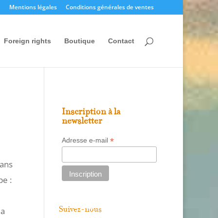
Mentions légales
Conditions générales de ventes
Foreign rights
Boutique
Contact
Inscription à la
newsletter
*
Adresse e-mail
mans
pe :
la
Suivez-nous