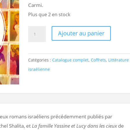
Carmi.
Plus que 2 en stock
quantité
Ajouter au panier
de
Israël
côté
Catégories :
Catalogue complet
,
Coffrets
,
Littérature
femmes
israélienne
(coffret)
t deux romans israéliens précédemment publiés par
hel Shalita, et
La famille Yassine et Lucy dans les cieux
de