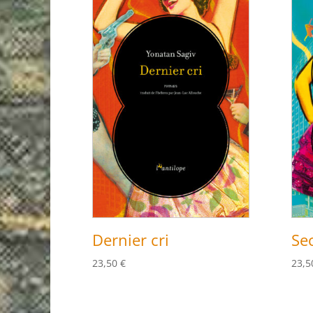
Dernier cri
Sec
23,50
€
23,