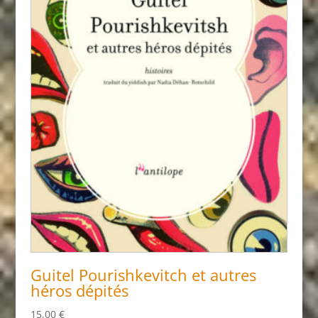
Guitel Pourishkevitch et autres
héros dépités
15,00
€