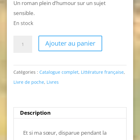
Un roman plein d’humour sur un sujet
sensible.
En stock
quantité
Ajouter au panier
de
Dibbouks
(l'antilopoche)
Catégories :
Catalogue complet
,
Littérature française
,
Livre de poche
,
Livres
Description
Et si ma sœur, disparue pendant la