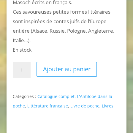
Masoch écrits en français.
Ces savoureuses petites formes littéraires
sont inspirées de contes juifs de l’Europe
entière (Alsace, Russie, Pologne, Angleterre,
Italie…).
En stock
quantité
Ajouter au panier
de
Contes
juifs
Catégories :
Catalogue complet
,
L'Antilope dans la
(l'antilopoche)
poche
,
Littérature française
,
Livre de poche
,
Livres