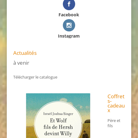
Facebook
Instagram
Actualités
à venir
Télécharger le catalogue
Coffret
s-
cadeau
x
Père et
fils